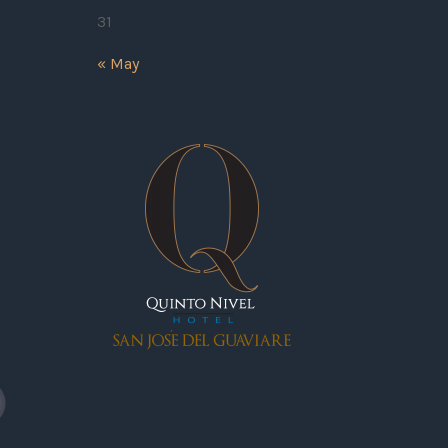
31
« May