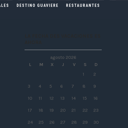
ALES
DESTINO GUAVIERE
RESTAURANTES
LA FECHA DES VACACIONES ES
AHORA
agosto 2026
L
M
X
J
V
S
D
1
2
3
4
5
6
7
8
9
10
11
12
13
14
15
16
17
18
19
20
21
22
23
24
25
26
27
28
29
30