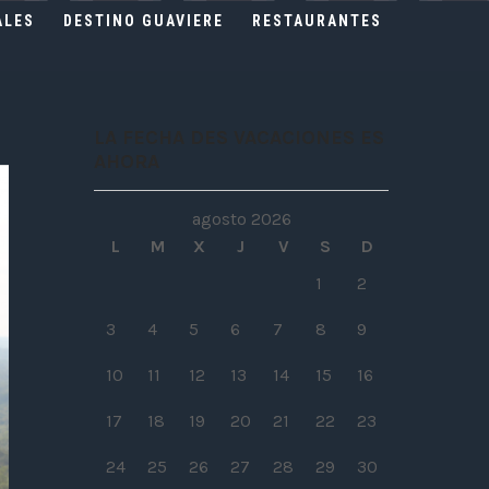
ALES
DESTINO GUAVIERE
RESTAURANTES
LA FECHA DES VACACIONES ES
AHORA
agosto 2026
L
M
X
J
V
S
D
1
2
3
4
5
6
7
8
9
10
11
12
13
14
15
16
17
18
19
20
21
22
23
24
25
26
27
28
29
30