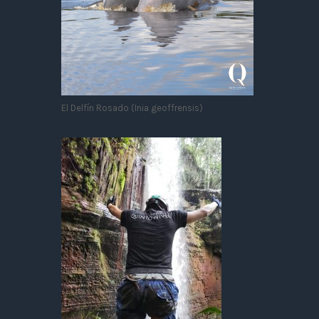
El Delfín Rosado (Inia geoffrensis)