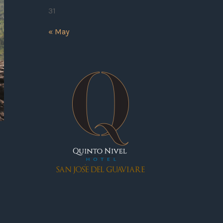
31
« May