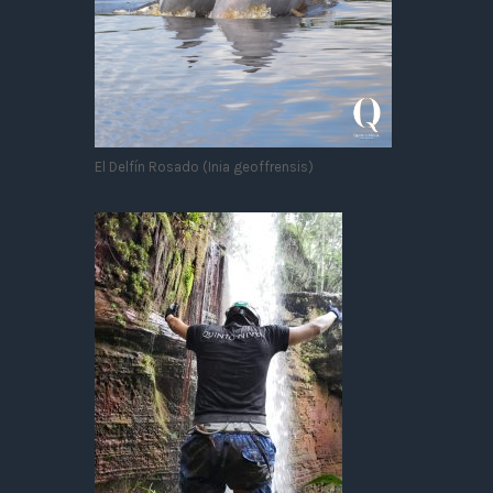
El Delfín Rosado (Inia geoffrensis)