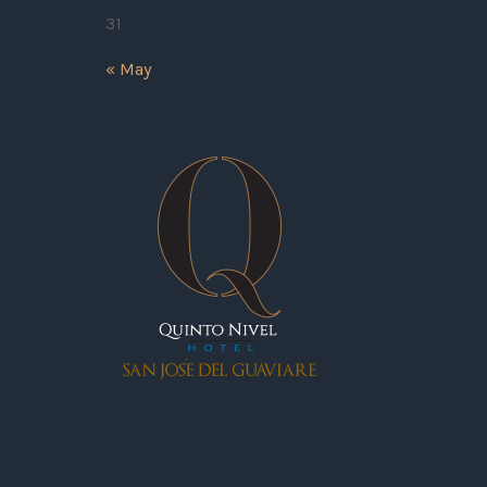
31
« May