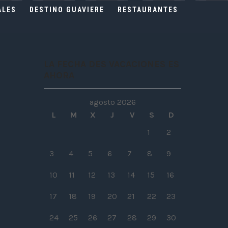
ALES
DESTINO GUAVIERE
RESTAURANTES
LA FECHA DES VACACIONES ES
AHORA
agosto 2026
L
M
X
J
V
S
D
1
2
3
4
5
6
7
8
9
10
11
12
13
14
15
16
17
18
19
20
21
22
23
24
25
26
27
28
29
30